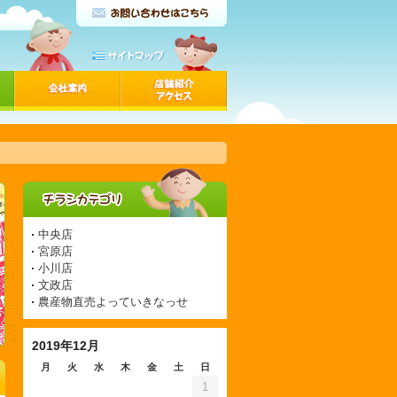
中央店
宮原店
小川店
文政店
農産物直売よっていきなっせ
2019年12月
月
火
水
木
金
土
日
1